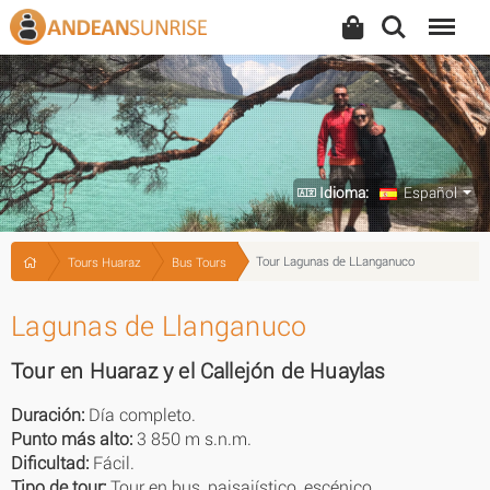
Search
Menu
Idioma:
Español
Tour Lagunas de LLanganuco
Tours Huaraz
Bus Tours
Lagunas de Llanganuco
Tour en Huaraz y el Callejón de Huaylas
Duración:
Día completo.
Punto más alto:
3 850 m s.n.m.
Dificultad:
Fácil.
Tipo de tour:
Tour en bus, paisajístico, escénico.