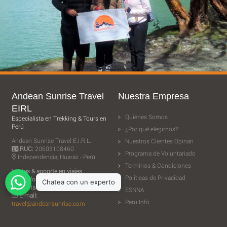
Andean Sunrise Travel
Nuestra Empresa
EIRL
Quienes Somos
Especialista en Trekking & Tours en
Perú
¿Por qué elegirnos?
Andean Sunrise Travel E.I.R.L.
Nuestros Clientes Opinan
RUC:
20603108460
Programa de Voluntariado
Independencia, Huaraz - Perú
Terminos & Condiciones
Ventas & soporte en viajes
Politicas de Privacidad
Telefono:
+51 943 506 610
WhatsApp:
+51 943 506 610
ESNNA
E-mail:
Peru Info
travel@andeansunrise.com