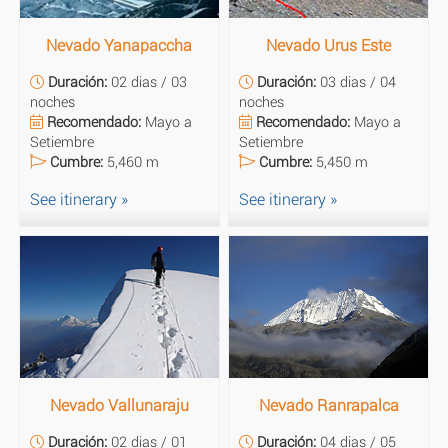
Nevado Yanapaccha
Nevado Urus Este
Duración:
02 dias / 03
Duración:
03 dias / 04
noches
noches
Recomendado:
Mayo a
Recomendado:
Mayo a
Setiembre
Setiembre
Cumbre:
5,460 m
Cumbre:
5,450 m
See itinerary »
See itinerary »
Nevado Vallunaraju
Nevado Ranrapalca
Duración:
02 dias / 01
Duración:
04 dias / 05