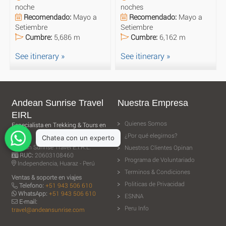
noche
noches
Recomendado:
Mayo a
Recomendado:
Mayo a
Setiembre
Setiembre
Cumbre:
5,686 m
Cumbre:
6,162 m
See itinerary »
See itinerary »
Andean Sunrise Travel
Nuestra Empresa
EIRL
Quienes Somos
Especialista en Trekking & Tours en
Perú
¿Por qué elegirnos?
Andean Sunrise Travel E.I.R.L.
Nuestros Clientes Opinan
RUC:
20603108460
Programa de Voluntariado
Independencia, Huaraz - Perú
Terminos & Condiciones
Ventas & soporte en viajes
Politicas de Privacidad
Telefono:
+51 943 506 610
WhatsApp:
+51 943 506 610
ESNNA
E-mail:
Peru Info
travel@andeansunrise.com