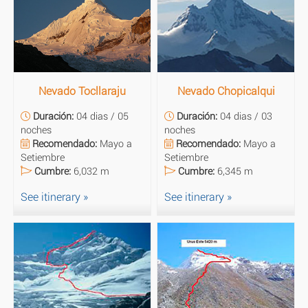
Nevado Tocllaraju
Nevado Chopicalqui
Duración:
04 dias / 05
Duración:
04 dias / 03
noches
noches
Recomendado:
Mayo a
Recomendado:
Mayo a
Setiembre
Setiembre
Cumbre:
6,032 m
Cumbre:
6,345 m
See itinerary »
See itinerary »