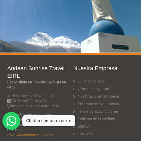
Andean Sunrise Travel
Nuestra Empresa
EIRL
Quienes Somos
Especialista en Trekking & Tours en
Perú
¿Por qué elegirnos?
Andean Sunrise Travel E.I.R.L.
Nuestros Clientes Opinan
RUC:
20603108460
Programa de Voluntariado
Independencia, Huaraz - Perú
Terminos & Condiciones
Ventas & soporte en viajes
Politicas de Privacidad
Telefono:
+51 943 506 610
WhatsApp:
+51 943 506 610
ESNNA
E-mail:
Peru Info
travel@andeansunrise.com